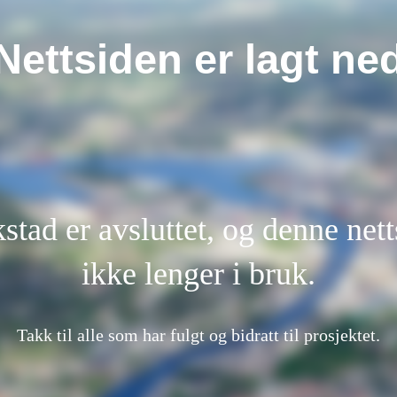
Nettsiden er lagt ne
kstad er avsluttet, og denne nett
ikke lenger i bruk.
Takk til alle som har fulgt og bidratt til prosjektet.