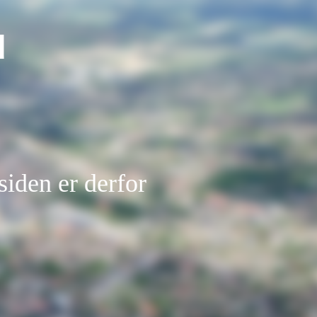
d
siden er derfor