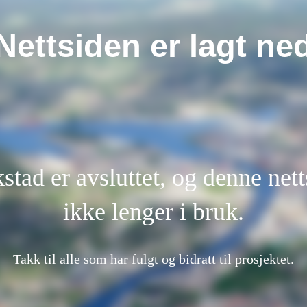
Nettsiden er lagt ne
kstad er avsluttet, og denne nett
ikke lenger i bruk.
Takk til alle som har fulgt og bidratt til prosjektet.