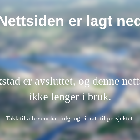
Nettsiden er lagt ne
kstad er avsluttet, og denne nett
ikke lenger i bruk.
Takk til alle som har fulgt og bidratt til prosjektet.