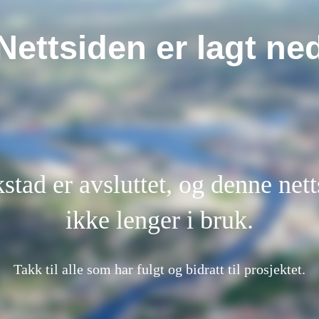
Nettsiden er lagt ne
kstad er avsluttet, og denne nett
ikke lenger i bruk.
Takk til alle som har fulgt og bidratt til prosjektet.